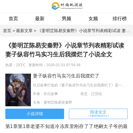
首页
最新
男频
女频
排行榜
专题
首页
>
最新文章
> 《姜明芷陈易安秦野》小说章节列表精彩试读 妻子纵容竹马实习生后我摆烂了小说全文
《姜明芷陈易安秦野》小说章节列表精彩试读
妻子纵容竹马实习生后我摆烂了小说全文
热度：253℃
更新时间：2026-01-01 07:56:38
妻子纵容竹马实习生后我摆烂了
玖日故事打造的《妻子纵容竹马实习生后我摆烂了》是一部扣人心弦的都市生活小说。故事中的主角姜明芷陈易安秦野历经磨难和挑战，奋起反抗邪恶势力并寻找真相。小说以其跌宕起伏的情节和令人惊叹的视觉效果而吸引了广大读者的关注。“不过我有两个要求，第一，帮我父亲转院，第二，昨晚到刚刚的监控，全都发给秦野。”我眼神冰冷，他们不是想让我顶罪吗……。
作者：玖日故事
状态：已完结
主角：姜明芷陈易安秦野
阅读全文
小说详情
（下载APP阅读全文）
第1章第1章老婆不知道冷冻库里刚存了了绝嗣太子爷的最