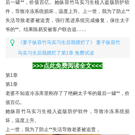
后一罐**，价值百亿。她纵容竹马实习生植入盗版防护软
件，导致冷冻系统损坏，温度上升。上一世，我为了防止**
失活导致老婆被追责，强行黑进系统完成修复，保住太子
爷的**。结果陈易安被客户联合追……
《妻子纵容竹马实习生后我摆烂了》 妻子纵容竹
马实习生后我摆烂了第1章 免费试读
>>>点此免费阅读全文<<<
第1章
第1章
老婆不知道冷冻库里刚存了了绝嗣太子爷的最后一罐**，价
值百亿。
她纵容竹马实习生植入盗版防护软件，导致冷冻系统损
坏，温度上升。
上一世，我为了防止**失活导致老婆被追责，