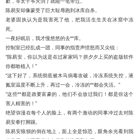
歉，等太子爷火消了就能一笔带过。
陈易安却像蒙受了巨大耻辱跑到冰库自杀。
老婆固执认为是我害死了他，把我活生生关在冰窟中冻
死。
一夜好眠后，我才慢悠悠的去**库。
控制室已经乱成一团，同事的指责声愤怒而又尖锐：
“陈易安，你以为这是在过家家吗？拼夕夕上买的盗版软件
你都敢植入！”
“这下好了，系统彻底被木马病毒攻破，冷冻系统失控，液
氮室温度不断上升，再过一会，冷冻的**都会失活。”
“这些**都是政要富豪的，他们不会放过我们！都是你这个
害人精害的！”
绝望弥漫在每个人的脸上，有两个激动的同事冲过去对陈
易安拳打脚踢。
陈易安狼狈的倒在地上，面上全是惊恐，眼角余光看到我