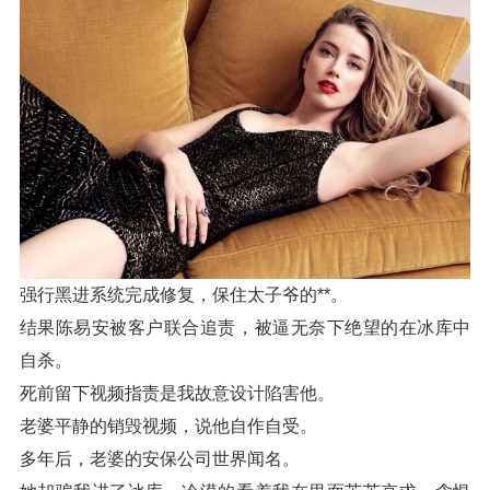
强行黑进系统完成修复，保住太子爷的**。
结果陈易安被客户联合追责，被逼无奈下绝望的在冰库中
自杀。
死前留下视频指责是我故意设计陷害他。
老婆平静的销毁视频，说他自作自受。
多年后，老婆的安保公司世界闻名。