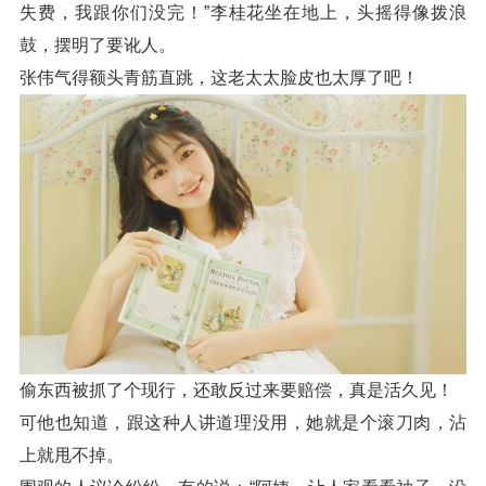
失费，我跟你们没完！”李桂花坐在地上，头摇得像拨浪
鼓，摆明了要讹人。
张伟气得额头青筋直跳，这老太太脸皮也太厚了吧！
偷东西被抓了个现行，还敢反过来要赔偿，真是活久见！
可他也知道，跟这种人讲道理没用，她就是个滚刀肉，沾
上就甩不掉。