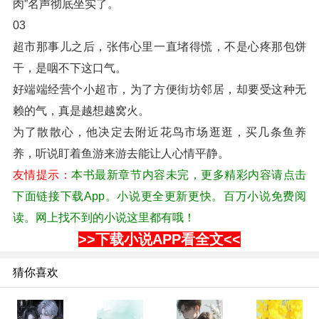
肉”名声彻底坐实了。
03
超市那事儿之后，张伟心里一直堵得慌，不是心疼那包饼
干，是咽不下这口气。
好端端经营个小超市，为了方便街坊邻居，却要受这种无
赖的气，真是越想越窝火。
为了散散心，他决定去附近花鸟市场逛逛，买几条鱼养
养，听说盯着鱼游来游去能让人心情平静。
友情提示：
本书最新章节内容未完，更多精彩内容请点击
下面链接下载App。小说更全更新更快。百万小说免费阅
读。网上找不到的小说这里都有哦！
>>下载小说APP看全文<<
猜你喜欢