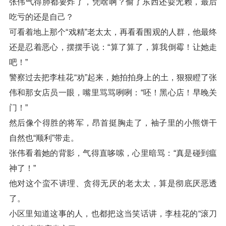
张伟气得肺都要炸了，凭啥啊？偷了东西还耍无赖，最后
吃亏的还是自己？
可看着地上那个“戏精”老太太，再看看围观的人群，他最终
还是忍着恶心，摆摆手说：“算了算了，算我倒霉！让她走
吧！”
警察过去把李桂花“劝”起来，她拍拍身上的土，狠狠瞪了张
伟和那女店员一眼，嘴里骂骂咧咧：“呸！黑心店！早晚关
门！”
然后像个得胜的将军，昂首挺胸走了，袖子里的小熊饼干
自然也“顺利”带走。
张伟看着她的背影，气得直哆嗦，心里暗骂：“真是碰到瘟
神了！”
他对这个蛮不讲理、贪得无厌的老太太，算是彻底厌恶透
了。
小区里知道这事的人，也都把这当笑话讲，李桂花的“滚刀