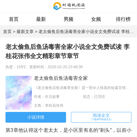
首页
最新
男频
女频
排行榜
专题
首页
>
最新文章
> 老太偷鱼后鱼汤毒害全家小说全文免费试读 李桂花张伟全文精彩章节章节
老太偷鱼后鱼汤毒害全家小说全文免费试读 李
桂花张伟全文精彩章节章节
热度：159℃
更新时间：2026-02-20 23:48:36
老太偷鱼后鱼汤毒害全家
《老太偷鱼后鱼汤毒害全家》是一部令人惊喜的短篇言情小说，由作家玖日故事创作。故事围绕着主角李桂花张伟的成长和奇幻冒险展开，读者将被带入一个充满魔法和惊险的世界。她觉得小宝是她李家的根，家里的事儿得她这个奶奶说了算。这天，她又闲得慌，琢磨着去……。
作者：玖日故事
状态：已完结
主角：李桂花张伟
阅读全文
小说详情
（下载APP阅读全文）
第3章他认得这个老太太，是小区里有名的“刺头”，以前小