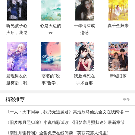
听见孩子心
心是天边的
十年情深成
真千金归来
声后，我逆
云
遗憾
转死亡开局
发现男友的
婆婆的“没
我差点死在
新城旧梦
腰窝后，我
事”哲学，
手术台那
选择分手
让我成了杀
天，他在哄
人帮凶
小三
精彩推荐
更多
《一人：天下同异，我乃无道魔君》高浩辰马仙洪全文在线阅读 一
人：天下同异，我乃无道魔君第1章
《旧梦寒月照归途》小说精彩试读 《旧梦寒月照归途》最新章节
《南殊月谢行澜》全集免费在线阅读（芙蓉花落人海里）