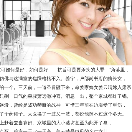
这可如何是好，如何是好……抗旨可是要杀头的大罪！”角落里，
仿佛与这满室的焦躁格格不入。姜宁，户部尚书府的嫡长女，
的一个。三天前，一道圣旨砸下来，命姜家嫡女姜云晴嫁入肃亲
只剩一口气的皇叔萧远澈冲喜。消息一出，整个京城都炸了锅。
远澈，曾经是战功赫赫的战神，可惜三年前在边境受了重伤，
了个药罐子。太医换了一波又一波，都说他熬不过这个冬天。
上赶着去当寡妇。京城里的大小赌坊甚至为此开了盘，
克死，赔率一天比一天高。姜云晴是继母的亲生女儿，