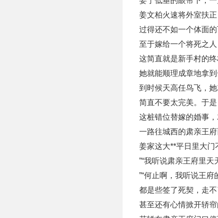
姜宁低垂的眼帘下，一
姜文柏火速将外室扶正
过得还不如一个体面的
至于嫁给一个将死之人
这简直就是新手村的终
她就能顺理成章地拿到
到时候天高任鸟飞，她
简直不要太完美。于是，
这桩错位替嫁的婚事，
一路往城西的肃亲王府
姜家这大**平日里大
”“我听说肃亲王府里
”“何止啊，我听说王
都是些签了死契，走不
甚至还有心情掀开轿帘