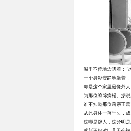
嘴里不停地念叨着：“
一个身影安静地坐着，
却是这个家里最像外人
为那位缠绵病榻、据说
谁不知道那位肃亲王萧
从此身体一落千丈，成
这哪是嫁人，这分明是
赌新王妃过门几天会被