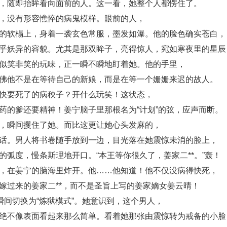
，随即抬眸看向面前的人。这一看，她整个人都愣住了。
，没有形容憔悴的病鬼模样。眼前的人，
的软榻上，身着一袭玄色常服，墨发如瀑。他的脸色确实苍白，
乎妖异的容貌。尤其是那双眸子，亮得惊人，宛如寒夜里的星辰
似笑非笑的玩味，正一瞬不瞬地盯着她。他的手里，
佛他不是在等待自己的新娘，而是在等一个姗姗来迟的故人。
快要死了的病秧子？开什么玩笑！这状态，
药的爹还要精神！姜宁脑子里那根名为“计划”的弦，应声而断。
，瞬间攫住了她。而比这更让她心头发麻的，
话。男人将书卷随手放到一边，目光落在她震惊未消的脸上，
的弧度，慢条斯理地开口。“本王等你很久了，姜家二**。”轰！
，在姜宁的脑海里炸开。他……他知道！他不仅没病得快死，
嫁过来的姜家二**，而不是圣旨上写的姜家嫡女姜云晴！
瞬间切换为“炼狱模式”。她意识到，这个男人，
绝不像表面看起来那么简单。看着她那张由震惊转为戒备的小脸