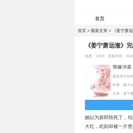
首页
专题
首页
>
最新文章
> 《姜宁萧
《姜宁萧远澈》完
热度：199℃
更新时间：2026-0
替嫁冲喜
作者：曇天
主角：姜宁
她以为新郎快死了，结
大红，此刻却被一片愁