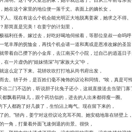
片清明。这个令人窒息的家，她早就想逃了。自从三年前母亲去
，她在这个家里的地位便一落千丈。表面上的嫡长女，
下人。现在有这么个机会能光明正大地脱离姜家，她求之不得。
？那简直是完美！在姜宁的计划里，
极福利任务。嫁过去，好吃好喝地伺候着，等那位皇叔一命呜呼
一笔丰厚的抚恤金，再找个机会请一道和离或是恩准改嫁的圣旨
就带着自己攒下的小金库，去江南买个小院，过自己的逍遥日子
在一片虚伪的“姐妹情深”与“家族大义”中，
就这么定了下来。花轿吹吹打打地从尚书府出发，
而去。轿子外，是百姓们毫不掩饰的议论和同情。“唉，真是可
门不出二门不迈的，听说胆子比兔子还小，这就直接送去当望门寡
天天都飘着药味儿，跟个药坊似的，进去的人出来都得瘦一圈。
府的下人都跑了好几拨了，生怕沾上晦气。现在留下来的，
了的。”轿内，姜宁对这些议论充耳不闻。她安稳地靠在轿壁上
的一角，打量着外面飞速倒退的街景。很快，