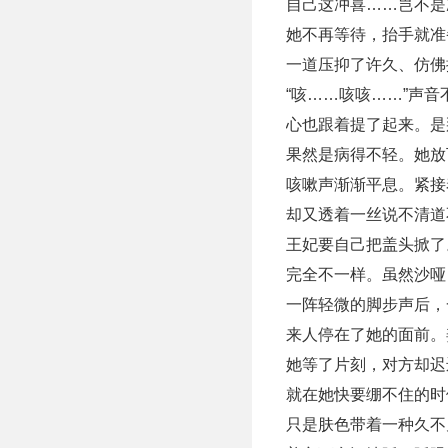
自己这冲喜……岂不是
她不再等待，抬手就准
一道压抑了许久、仿佛
“咳……咳咳……”声
心也跟着提了起来。是
果然是病得不轻。她放
咳嗽声渐渐平息。紧接
却又透着一丝说不清道
王妃要自己把盖头掀了
完全不一样。虽然沙哑
一阵轻微的脚步声后，
来人停在了她的面前。
她等了片刻，对方却迟
就在她快要绷不住的时
只是肤色带着一种久不