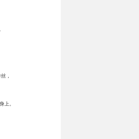
，
游丝，
身上。