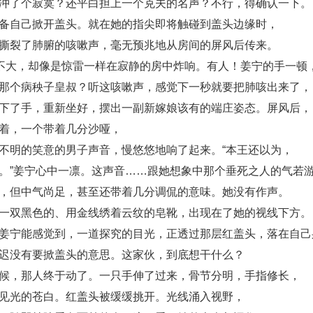
冲了个寂寞？还平白担上一个克夫的名声？不行，得确认一下。
备自己掀开盖头。就在她的指尖即将触碰到盖头边缘时，
撕裂了肺腑的咳嗽声，毫无预兆地从房间的屏风后传来。
音不大，却像是惊雷一样在寂静的房中炸响。有人！姜宁的手一顿
那个病秧子皇叔？听这咳嗽声，感觉下一秒就要把肺咳出来了，
下了手，重新坐好，摆出一副新嫁娘该有的端庄姿态。屏风后，
着，一个带着几分沙哑，
不明的笑意的男子声音，慢悠悠地响了起来。“本王还以为，
。”姜宁心中一凛。这声音……跟她想象中那个垂死之人的气若
，但中气尚足，甚至还带着几分调侃的意味。她没有作声。
一双黑色的、用金线绣着云纹的皂靴，出现在了她的视线下方。
姜宁能感觉到，一道探究的目光，正透过那层红盖头，落在自己
迟没有要掀盖头的意思。这家伙，到底想干什么？
候，那人终于动了。一只手伸了过来，骨节分明，手指修长，
见光的苍白。红盖头被缓缓挑开。光线涌入视野，