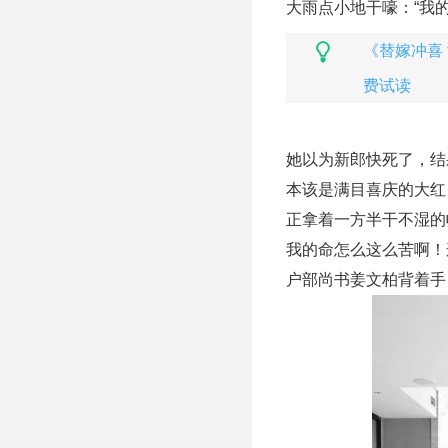
大雨点小地干嚎：“我
《替嫁冲喜
费试读
她以为新郎快死了，结
本该是满目喜庆的大红
正拿着一方半干不湿的
我的命怎么这么苦啊！
户部尚书姜文柏背着手