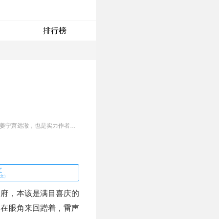
排行榜
最具潜力佳作《替嫁冲喜？我白天装乖，晚上杀疯了！》，赶紧阅读不要错过好文！小说主人公有姜宁萧远澈，也是实力作者曇天火精心编写完成的。这本小说以其精彩的剧情和生动的人物形象，获得了广大读者的喜爱与推崇。若是王妃查不出个所以然来……哼，那侧妃入府之事，可就板上钉钉，谁也别想再多说半句！……
文
全文）
书府，本该是满目喜庆的
，在眼角来回蹭着，雷声