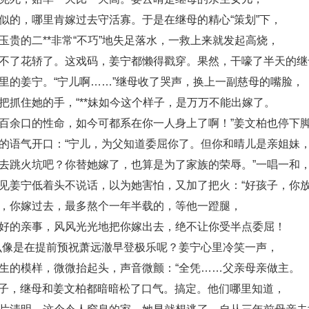
似的，哪里肯嫁过去守活寡。于是在继母的精心“策划”下，
玉贵的二**非常“不巧”地失足落水，一救上来就发起高烧，
不了花轿了。这戏码，姜宁都懒得戳穿。果然，干嚎了半天的继
里的姜宁。“宁儿啊……”继母收了哭声，换上一副慈母的嘴脸，
把抓住她的手，“**妹如今这个样子，是万万不能出嫁了。
百余口的性命，如今可都系在你一人身上了啊！”姜文柏也停下
的语气开口：“宁儿，为父知道委屈你了。但你和晴儿是亲姐妹
去跳火坑吧？你替她嫁了，也算是为了家族的荣辱。”一唱一和
见姜宁低着头不说话，以为她害怕，又加了把火：“好孩子，你
，你嫁过去，最多熬个一年半载的，等他一蹬腿，
好的亲事，风风光光地把你嫁出去，绝不让你受半点委屈！
么像是在提前预祝萧远澈早登极乐呢？姜宁心里冷笑一声，
生的模样，微微抬起头，声音微颤：“全凭……父亲母亲做主。
的样子，继母和姜文柏都暗暗松了口气。搞定。他们哪里知道，