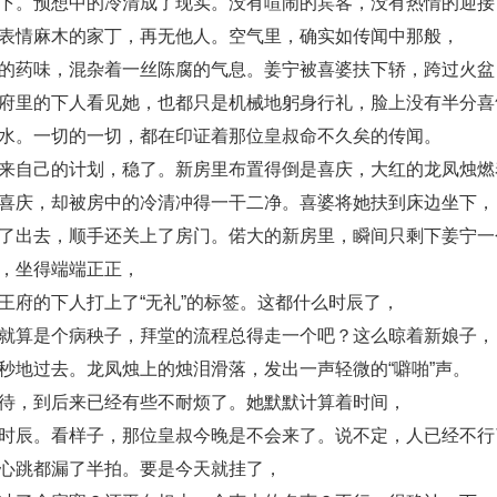
下。预想中的冷清成了现实。没有喧闹的宾客，没有热情的迎接
表情麻木的家丁，再无他人。空气里，确实如传闻中那般，
的药味，混杂着一丝陈腐的气息。姜宁被喜婆扶下轿，跨过火盆
府里的下人看见她，也都只是机械地躬身行礼，脸上没有半分喜
水。一切的一切，都在印证着那位皇叔命不久矣的传闻。
来自己的计划，稳了。新房里布置得倒是喜庆，大红的龙凤烛燃
喜庆，却被房中的冷清冲得一干二净。喜婆将她扶到床边坐下，
了出去，顺手还关上了房门。偌大的新房里，瞬间只剩下姜宁一
，坐得端端正正，
王府的下人打上了“无礼”的标签。这都什么时辰了，
就算是个病秧子，拜堂的流程总得走一个吧？这么晾着新娘子，
秒地过去。龙凤烛上的烛泪滑落，发出一声轻微的“噼啪”声。
待，到后来已经有些不耐烦了。她默默计算着时间，
时辰。看样子，那位皇叔今晚是不会来了。说不定，人已经不行
心跳都漏了半拍。要是今天就挂了，