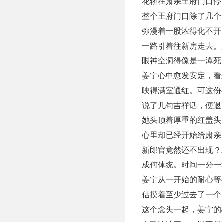
花轿在肃亲王府门口停
整个王府门口除了几个
弥漫着一股浓得化不开
一路引着往新房走去。
眼神空洞得像是一潭死
姜宁心中愈发安定，看
映得满室通红。可这份
说了几句吉祥话，便退
她头顶着厚重的红盖头
心里却已经开始给肃亲
新郎官竟然还不出现？
成何体统。时间一分一
姜宁从一开始的耐心等
估摸着至少过去了一个
这个念头一起，姜宁的