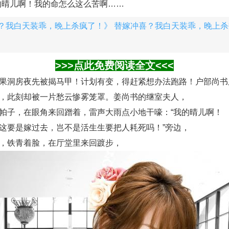
的晴儿啊！我的命怎么这么苦啊……
？我白天装乖，晚上杀疯了！》 替嫁冲喜？我白天装乖，晚上杀
>>>点此免费阅读全文<<<
果洞房夜先被揭马甲！计划有变，得赶紧想办法跑路！户部尚书
，此刻却被一片愁云惨雾笼罩。姜尚书的继室夫人，
帕子，在眼角来回蹭着，雷声大雨点小地干嚎：“我的晴儿啊！
这要是嫁过去，岂不是活生生要把人耗死吗！”旁边，
，铁青着脸，在厅堂里来回踱步，