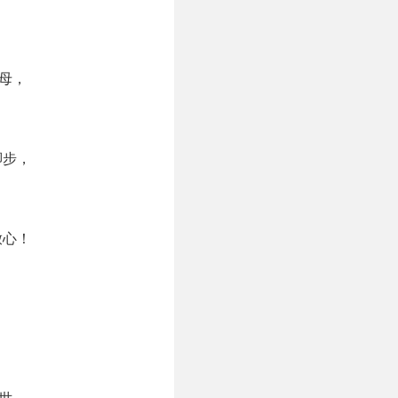
母，
脚步，
，
，
放心！