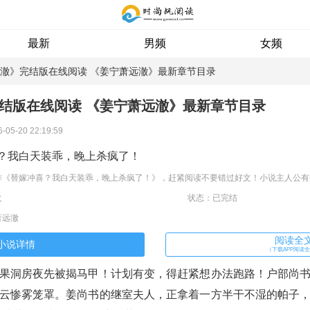
最新
男频
女频
远澈》完结版在线阅读 《姜宁萧远澈》最新章节目录
结版在线阅读 《姜宁萧远澈》最新章节目录
5-20 22:19:59
？我白天装乖，晚上杀疯了！
火
状态：已完结
萧远澈
阅读全
小说详情
（下载APP阅读
果洞房夜先被揭马甲！计划有变，得赶紧想办法跑路！户部尚
云惨雾笼罩。姜尚书的继室夫人，正拿着一方半干不湿的帕子