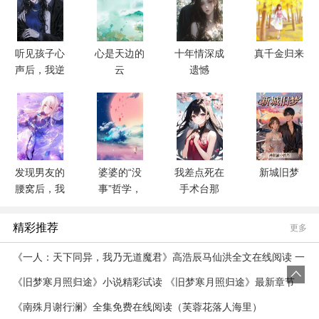
听见孩子心
心是天边的
十年情深成
真千金归来
声后，我逆
云
遗憾
转死亡开局
发现男友的
婆婆的“没
我差点死在
新城旧梦
腰窝后，我
事”哲学，
手术台那
选择分手
让我成了杀
天，他在哄
人帮凶
小三
精彩推荐
更多
《一人：天下同异，我乃无道魔君》高浩辰马仙洪全文在线阅读 一
人：天下同异，我乃无道魔君第1章
《旧梦寒月照归途》小说精彩试读 《旧梦寒月照归途》最新章节
《南殊月谢行澜》全集免费在线阅读（芙蓉花落人海里）