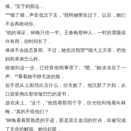
难。“至于妈那边，
”**顿了顿，声音低沉下去，“我明确警告过了。以后，她们
不会再敢动你。
”他的保证，林晚只信一半。王春梅那种人，一时的震慑或
许有用，但时间长了，
难保不会故态复萌。不过，她也没指望**能大义灭亲，把他
妈和弟弟怎么样。
能做到这一步，已经算他明事理了。“嗯。”她淡淡应了一
声。**看着她平静无波的脸，
似乎想从上面找出点什么，但失败了。他沉默了片刻，从
口袋里掏出那张皱巴巴的遗书，
放在床上。“这个，”他指着那四个字，目光锐利地看向林
晚，“真的不怪他们？
”林晚看着那熟悉的字迹，那是原主血泪的控诉，却被写成
了无奈的解脱。她抬起眼，