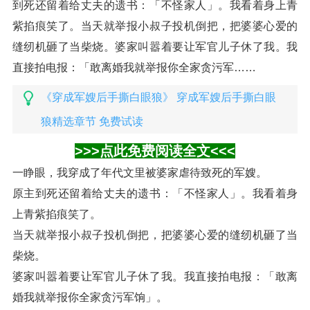
到死还留着给丈夫的遗书：「不怪家人」。我看着身上青
紫掐痕笑了。当天就举报小叔子投机倒把，把婆婆心爱的
缝纫机砸了当柴烧。婆家叫嚣着要让军官儿子休了我。我
直接拍电报：「敢离婚我就举报你全家贪污军……
《穿成军嫂后手撕白眼狼》 穿成军嫂后手撕白眼
狼精选章节 免费试读
>>>点此免费阅读全文<<<
一睁眼，我穿成了年代文里被婆家虐待致死的军嫂。
原主到死还留着给丈夫的遗书：「不怪家人」。我看着身
上青紫掐痕笑了。
当天就举报小叔子投机倒把，把婆婆心爱的缝纫机砸了当
柴烧。
婆家叫嚣着要让军官儿子休了我。我直接拍电报：「敢离
婚我就举报你全家贪污军饷」。