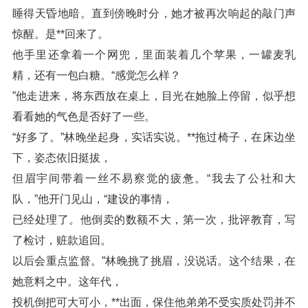
睡得天昏地暗。直到傍晚时分，她才被再次响起的敲门声
惊醒。是**回来了。
他手里还拿着一个网兜，里面装着几个苹果，一罐麦乳
精，还有一包白糖。“感觉怎么样？
”他走进来，将东西放在桌上，目光在她脸上停留，似乎想
看看她的气色是否好了一些。
“好多了。”林晚坐起身，实话实说。**拖过椅子，在床边坐
下，姿态依旧挺拔，
但眉宇间带着一丝不易察觉的疲惫。“我去了公社和大
队，”他开门见山，“建设的事情，
已经处理了。他倒卖的数额不大，第一次，批评教育，写
了检讨，赃款追回。
以后会重点监督。”林晚挑了挑眉，没说话。这个结果，在
她意料之中。这年代，
投机倒把可大可小，**出面，保住他弟弟不受实质处罚并不