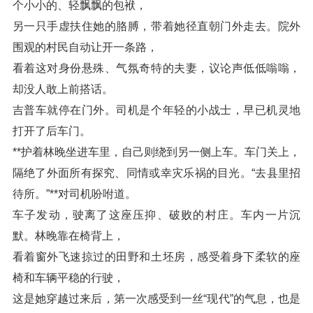
个小小的、轻飘飘的包袱，
另一只手虚扶住她的胳膊，带着她径直朝门外走去。院外
围观的村民自动让开一条路，
看着这对身份悬殊、气氛奇特的夫妻，议论声低低嗡嗡，
却没人敢上前搭话。
吉普车就停在门外。司机是个年轻的小战士，早已机灵地
打开了后车门。
**护着林晚坐进车里，自己则绕到另一侧上车。车门关上，
隔绝了外面所有探究、同情或幸灾乐祸的目光。“去县里招
待所。”**对司机吩咐道。
车子发动，驶离了这座压抑、破败的村庄。车内一片沉
默。林晚靠在椅背上，
看着窗外飞速掠过的田野和土坯房，感受着身下柔软的座
椅和车辆平稳的行驶，
这是她穿越过来后，第一次感受到一丝“现代”的气息，也是