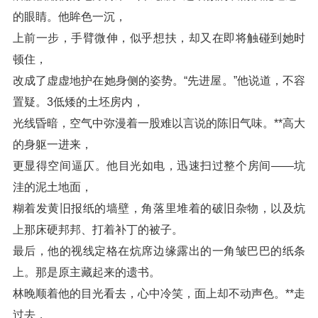
的眼睛。他眸色一沉，
上前一步，手臂微伸，似乎想扶，却又在即将触碰到她时
顿住，
改成了虚虚地护在她身侧的姿势。“先进屋。”他说道，不容
置疑。3低矮的土坯房内，
光线昏暗，空气中弥漫着一股难以言说的陈旧气味。**高大
的身躯一进来，
更显得空间逼仄。他目光如电，迅速扫过整个房间——坑
洼的泥土地面，
糊着发黄旧报纸的墙壁，角落里堆着的破旧杂物，以及炕
上那床硬邦邦、打着补丁的被子。
最后，他的视线定格在炕席边缘露出的一角皱巴巴的纸条
上。那是原主藏起来的遗书。
林晚顺着他的目光看去，心中冷笑，面上却不动声色。**走
过去，