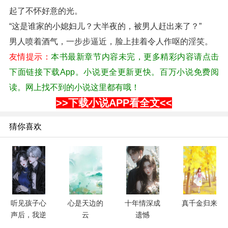
起了不怀好意的光。
“这是谁家的小媳妇儿？大半夜的，被男人赶出来了？”
男人喷着酒气，一步步逼近，脸上挂着令人作呕的淫笑。
友情提示：
本书最新章节内容未完，更多精彩内容请点击
下面链接下载App。小说更全更新更快。百万小说免费阅
读。网上找不到的小说这里都有哦！
>>下载小说APP看全文<<
猜你喜欢
听见孩子心
心是天边的
十年情深成
真千金归来
声后，我逆
云
遗憾
转死亡开局