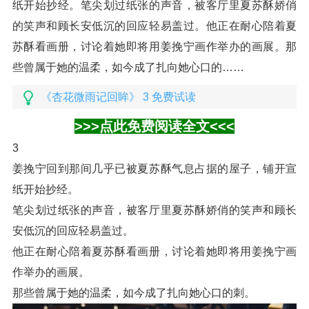
纸开始抄经。笔尖划过纸张的声音，被客厅里夏苏酥娇俏
的笑声和顾长安低沉的回应轻易盖过。他正在耐心陪着夏
苏酥看画册，讨论着她即将用姜挽宁画作举办的画展。那
些曾属于她的温柔，如今成了扎向她心口的……
《杏花微雨记回眸》 3 免费试读
>>>点此免费阅读全文<<<
3
姜挽宁回到那间几乎已被夏苏酥气息占据的屋子，铺开宣
纸开始抄经。
笔尖划过纸张的声音，被客厅里夏苏酥娇俏的笑声和顾长
安低沉的回应轻易盖过。
他正在耐心陪着夏苏酥看画册，讨论着她即将用姜挽宁画
作举办的画展。
那些曾属于她的温柔，如今成了扎向她心口的刺。