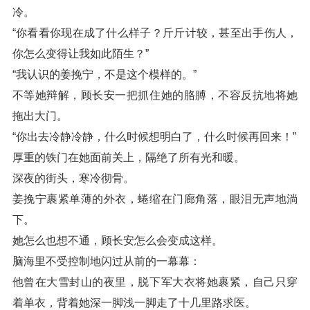
冷。
“你看看你现在成了什么样子？斤斤计较，甚至出手伤人，
你怎么变得让我如此陌生？”
“我认识的姜挽宁，不是这个模样的。”
不等她辩解，顾长安一把抓住她的胳膊，不容反抗地将她
拖出大门。
“你出去冷静冷静，什么时候想明白了，什么时候再回来！”
厚重的铁门在她面前关上，隔绝了所有光和暖。
深夜的街头，寒冷彻骨。
姜挽宁裹紧单薄的外衣，蜷缩在门廊角落，眼泪无声地淌
下。
她怎么也想不通，顾长安怎么会变成这样。
脑海里不受控制地闪过从前的一幕幕：
他曾在大雪封山的夜里，脱下军大衣将她裹紧，自己只穿
着单衣，背着她深一脚浅一脚走了十几里路求医。