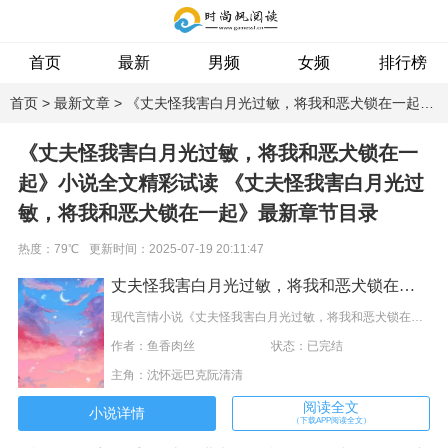
首页
最新
男频
女频
排行榜
专题
首页
>
最新文章
> 《丈夫怪我害白月光过敏，将我和恶犬锁在一起》小说全文精彩试读 《丈夫怪我害白月光过敏，将我和恶犬锁在一起》最新章节目录
《丈夫怪我害白月光过敏，将我和恶犬锁在一
起》小说全文精彩试读 《丈夫怪我害白月光过
敏，将我和恶犬锁在一起》最新章节目录
热度：79℃
更新时间：2025-07-19 20:11:47
丈夫怪我害白月光过敏，将我和恶犬锁在一起
现代言情小说《丈夫怪我害白月光过敏，将我和恶犬锁在一起》，是由作者“鱼香肉丝”精心打造的，书中的关键角色是沈怀远巴克阮清清，详情介绍：6我拍了拍宁珺手：“让他进来吧，我跟他是时候做个了断了。”宁珺按下了床头的呼叫铃，对等候在外的助理低声……
作者：鱼香肉丝
状态：已完结
主角：沈怀远巴克阮清清
阅读全文
小说详情
（下载APP阅读全文）