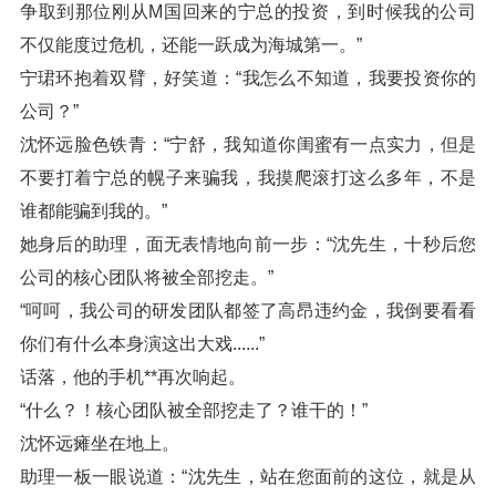
争取到那位刚从M国回来的宁总的投资，到时候我的公司
不仅能度过危机，还能一跃成为海城第一。”
宁珺环抱着双臂，好笑道：“我怎么不知道，我要投资你的
公司？”
沈怀远脸色铁青：“宁舒，我知道你闺蜜有一点实力，但是
不要打着宁总的幌子来骗我，我摸爬滚打这么多年，不是
谁都能骗到我的。”
她身后的助理，面无表情地向前一步：“沈先生，十秒后您
公司的核心团队将被全部挖走。”
“呵呵，我公司的研发团队都签了高昂违约金，我倒要看看
你们有什么本身演这出大戏......”
话落，他的手机**再次响起。
“什么？！核心团队被全部挖走了？谁干的！”
沈怀远瘫坐在地上。
助理一板一眼说道：“沈先生，站在您面前的这位，就是从