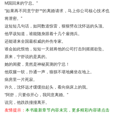
M国回来的宁总。”
“如果再不同意宁舒**的离婚请求，马上你公司核心技术也
将泄密。”
这短短几句话，如同数道惊雷，狠狠劈在沈怀远的头顶。
他早该知道，谁能随身跟着十几个雇佣兵。
还能请来全国最权威的外伤专家。
谁会如此恨他，短短一天就将他的公司打击到摇摇欲坠。
原来，宁舒说的是真的。
她的闺蜜，竟然是神秘莫测的宁总！
他双腿一软，扑通一声，狼狈不堪地瘫坐在地上。
病房里一片死寂。
许久，沈怀远才缓缓抬起头，看向病床上的我。
“阿舒，只要你开心，我同意离婚。”
说完，他跌跌撞撞离开。
友情提示：
本书最新章节内容未完，更多精彩内容请点击