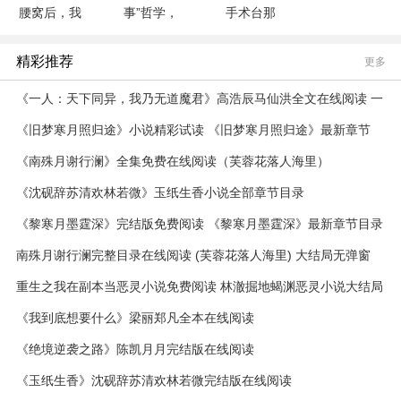
腰窝后，我
事”哲学，
手术台那
选择分手
让我成了杀
天，他在哄
人帮凶
小三
精彩推荐
更多
《一人：天下同异，我乃无道魔君》高浩辰马仙洪全文在线阅读 一
人：天下同异，我乃无道魔君第1章
《旧梦寒月照归途》小说精彩试读 《旧梦寒月照归途》最新章节
《南殊月谢行澜》全集免费在线阅读（芙蓉花落人海里）
《沈砚辞苏清欢林若微》玉纸生香小说全部章节目录
《黎寒月墨霆深》完结版免费阅读 《黎寒月墨霆深》最新章节目录
南殊月谢行澜完整目录在线阅读 (芙蓉花落人海里) 大结局无弹窗
重生之我在副本当恶灵小说免费阅读 林澈掘地蝎渊恶灵小说大结局
在线阅读
《我到底想要什么》梁丽郑凡全本在线阅读
《绝境逆袭之路》陈凯月月完结版在线阅读
《玉纸生香》沈砚辞苏清欢林若微完结版在线阅读