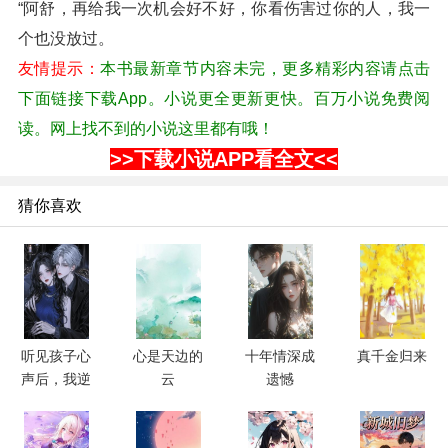
“阿舒，再给我一次机会好不好，你看伤害过你的人，我一
个也没放过。
友情提示：
本书最新章节内容未完，更多精彩内容请点击
下面链接下载App。小说更全更新更快。百万小说免费阅
读。网上找不到的小说这里都有哦！
>>下载小说APP看全文<<
猜你喜欢
听见孩子心
心是天边的
十年情深成
真千金归来
声后，我逆
云
遗憾
转死亡开局