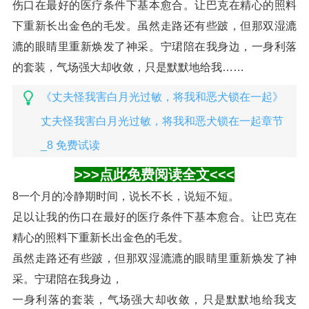
伤口在最好的医疗条件下基本愈合。让巴克在精心的照料
下重新长出金色的毛发。虽然走路还有些跛，但那双湿漉
漉的眼睛里重新焕发了神采。宁珺陪在我身边，一身利落
的套装，气场强大却收敛，只是默默地给我……
《丈夫怪我害白月光过敏，将我和恶犬锁在一起》
丈夫怪我害白月光过敏，将我和恶犬锁在一起章节
_8 免费试读
>>>点此免费阅读全文<<<
8一个月的冷静期时间，说长不长，说短不短。
足以让我的伤口在最好的医疗条件下基本愈合。让巴克在
精心的照料下重新长出金色的毛发。
虽然走路还有些跛，但那双湿漉漉的眼睛里重新焕发了神
采。宁珺陪在我身边，
一身利落的套装，气场强大却收敛，只是默默地给我支